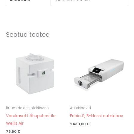
Seotud tooted
Ruumide desinfektisoon
Autoklaavid
Varukasett õhupuhastile
Enbio S, B-klassi autoklaav
Wellis Air
2430,00
€
76,50
€