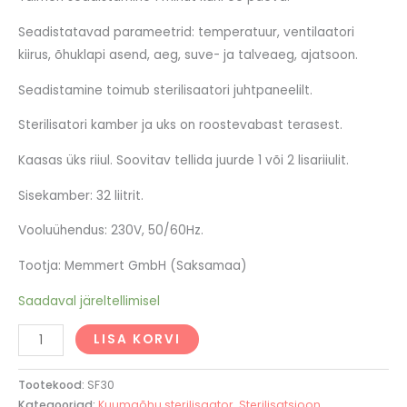
Seadistatavad parameetrid: temperatuur, ventilaatori
kiirus, õhuklapi asend, aeg, suve- ja talveaeg, ajatsoon.
Seadistamine toimub sterilisaatori juhtpaneelilt.
Sterilisatori kamber ja uks on roostevabast terasest.
Kaasas üks riiul. Soovitav tellida juurde 1 või 2 lisariiulit.
Sisekamber: 32 liitrit.
Vooluühendus: 230V, 50/60Hz.
Tootja: Memmert GmbH (Saksamaa)
Saadaval järeltellimisel
LISA KORVI
Tootekood:
SF30
Kategooriad:
Kuumaõhu sterilisaator
,
Sterilisatsioon