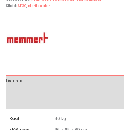
Sildid:
SF30
,
sterilisaator
Lisainfo
Brand
Arvustused (0)
Kaal
46 kg
Mõõtmed
66 × 65 × 89 cm