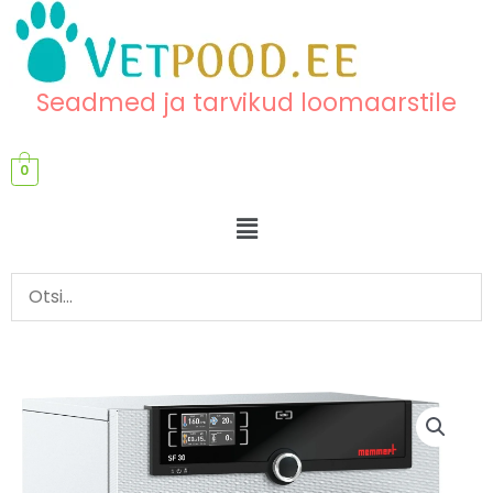
Skip
content
to
content
Seadmed ja tarvikud loomaarstile
0
Menu
Kuumaõhu
sterilisaator
SF30
kogus