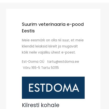
Suurim veterinaaria e-pood
Eestis
Meie eesmärk on olla nii suur, et meie
kliendid leiaksid kiirelt ja mugavalt
kõik neile vajaliku ühest e-poest.
Est-Doma OÜ tartu@estdoma.ee
Võru 165-5 Tartu 50115
Kiiresti kohale