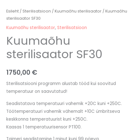
Esileht
/
Sterilisatsioon
/
Kuumaõhu sterilisaator
/ Kuumaõhu
sterilisaator SF30
Kuumaõhu sterilisaator
,
Sterilisatsioon
Kuumaõhu
sterilisaator SF30
1750,00
€
Sterilisatsiooni programm alustab tööd kui soovitud
temperatuur on saavutatud!
Seadistatava temperatuuri vahemik +20C kuni +250C.
Töötemperatuuri vahemik vähemalt +10C ümbritseva
keskkonna temperatuurist kuni +250C.
Kaasas 1 temperatuurisensor PT100.
Taimeri seadistamine 1 minut kuni 99 päeva.