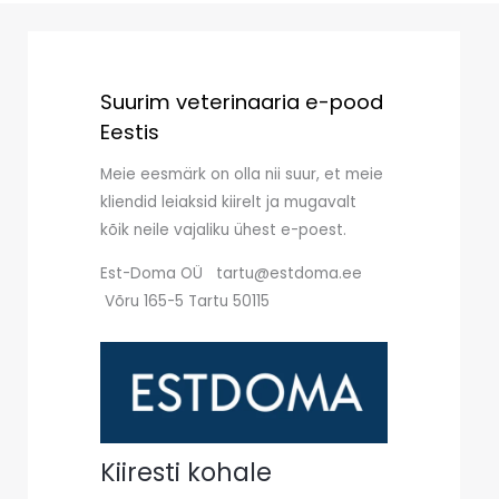
Suurim veterinaaria e-pood
Eestis
Meie eesmärk on olla nii suur, et meie
kliendid leiaksid kiirelt ja mugavalt
kõik neile vajaliku ühest e-poest.
Est-Doma OÜ tartu@estdoma.ee
Võru 165-5 Tartu 50115
Kiiresti kohale