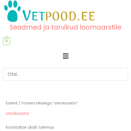
Skip
content
to
content
Seadmed ja tarvikud loomaarstile
0
Menu
Esileht
/ Tooted siltidega “sterilisaator”
sterilisaator
Kuvatakse üksik tulemus