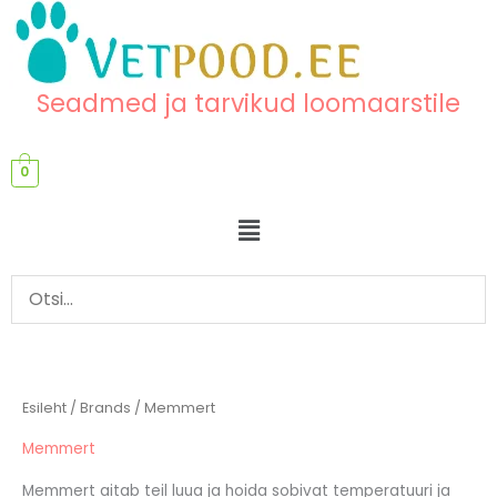
Skip
content
to
content
Seadmed ja tarvikud loomaarstile
0
Menu
Esileht
/ Brands / Memmert
Memmert
Memmert aitab teil luua ja hoida sobivat temperatuuri ja