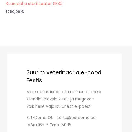
Kuumaõhu sterilisaator SF30
1750,00
€
Suurim veterinaaria e-pood
Eestis
Meie eesmärk on olla nii suur, et meie
kliendid leiaksid kiirelt ja mugavalt
kõik neile vajaliku ühest e-poest.
Est-Doma OÜ tartu@estdoma.ee
Võru 165-5 Tartu 50115