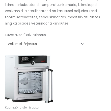
kliimat. Inkubaatorid, temperatuurikambrid, kliimakapid,
vesivannid ja sterilisaatorid on kasutusel paljudes Eesti
tootmisetevõtetes, teaduslaborites, meditsiiniasutustes
ning ka osades veterinaaria kliinikutes.
Kuvatakse üksik tulemus
Kuumaõhu sterilisaator