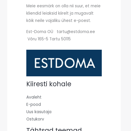
Meie eesmärk on olla nii suur, et meie
kliendid leiaksid kiirelt ja mugavalt
kõik neile vajaliku ühest e-poest.
Est-Doma OÜ tartu@estdoma.ee
Võru 165-5 Tartu 50115
Kiiresti kohale
Avaleht
E-pood
Uus kasutaja
Ostukorv
Tähtsad teemad