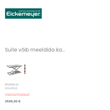
Sulle võib meeldida ka…
Mööbel ja
sisustus
Vastuvõtulaud
3595,00
€