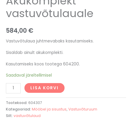
Akukomplekt
vastuvõtulauale
584,00
€
Vastuvõtulaua juhtmevabaks kasutamiseks.
Sisaldab ainult akukomplekti.
Kasutamiseks koos tootega 604200.
Saadaval järeltellimisel
LISA KORVI
Tootekood:
604307
Kategooriad:
Mööbel ja sisustus
,
Vastuvõturuum
Silt:
vastuvõtulaud