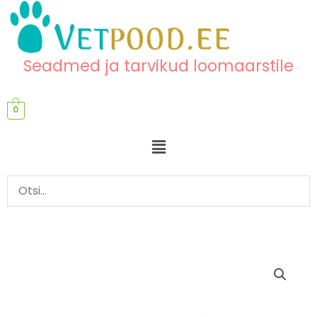
Skip
content
to
content
Seadmed ja tarvikud loomaarstile
0
Menu
Akukomplekt
vastuvõtulauale
kogus