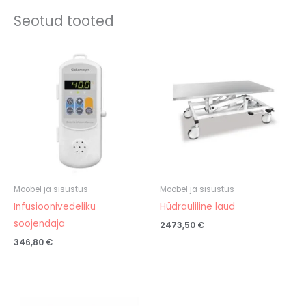
Seotud tooted
Mööbel ja sisustus
Mööbel ja sisustus
Infusioonivedeliku
Hüdrauliline laud
soojendaja
2473,50
€
346,80
€