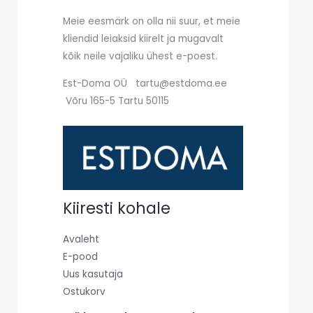
Meie eesmärk on olla nii suur, et meie
kliendid leiaksid kiirelt ja mugavalt
kõik neile vajaliku ühest e-poest.
Est-Doma OÜ tartu@estdoma.ee
Võru 165-5 Tartu 50115
Kiiresti kohale
Avaleht
E-pood
Uus kasutaja
Ostukorv