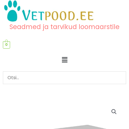
Skip
content
to
content
Seadmed ja tarvikud loomaarstile
0
Menu
Läbivaatluslaud,
elektrilise
tõstemehhanismiga
kogus