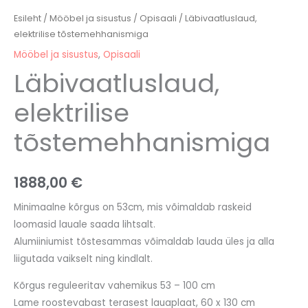
Esileht
/
Mööbel ja sisustus
/
Opisaali
/ Läbivaatluslaud,
elektrilise tõstemehhanismiga
Mööbel ja sisustus
,
Opisaali
Läbivaatluslaud,
elektrilise
tõstemehhanismiga
1888,00
€
Minimaalne kõrgus on 53cm, mis võimaldab raskeid
loomasid lauale saada lihtsalt.
Alumiiniumist tõstesammas võimaldab lauda üles ja alla
liigutada vaikselt ning kindlalt.
Kõrgus reguleeritav vahemikus 53 – 100 cm
Lame roostevabast terasest lauaplaat, 60 x 130 cm