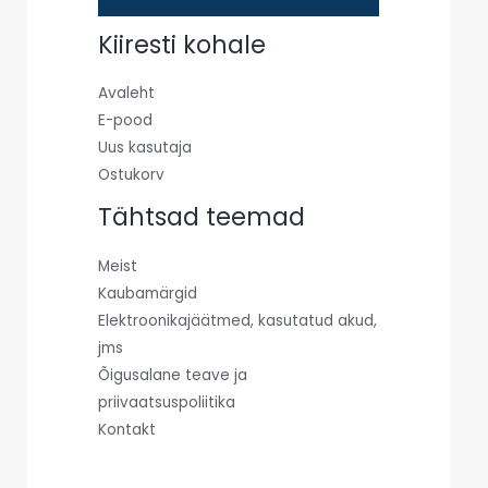
Kiiresti kohale
Avaleht
E-pood
Uus kasutaja
Ostukorv
Tähtsad teemad
Meist
Kaubamärgid
Elektroonikajäätmed, kasutatud akud,
jms
Õigusalane teave ja
priivaatsuspoliitika
Kontakt