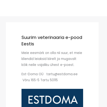
Suurim veterinaaria e-pood
Eestis
Meie eesmärk on olla nii suur, et meie
kliendid leiaksid kiirelt ja mugavalt
kõik neile vajaliku ühest e-poest.
Est-Doma OÜ tartu@estdoma.ee
Võru 165-5 Tartu 50115