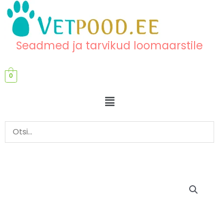
Skip
content
to
content
Seadmed ja tarvikud loomaarstile
0
Menu
Sahtelriiul
süstaldele,
3
sahtlit