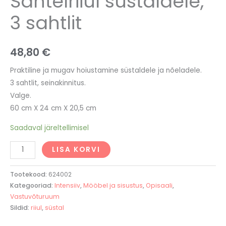
Sahtelriiul süstaldele,
3 sahtlit
48,80
€
Praktiline ja mugav hoiustamine süstaldele ja nõeladele.
3 sahtlit, seinakinnitus.
Valge.
60 cm X 24 cm X 20,5 cm
Saadaval järeltellimisel
LISA KORVI
Tootekood:
624002
Kategooriad:
Intensiiv
,
Mööbel ja sisustus
,
Opisaali
,
Vastuvõturuum
Sildid:
riiul
,
süstal