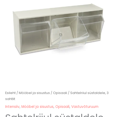
kogus
Esileht
/
Mööbel ja sisustus
/
Opisaali
/ Sahtelriiul süstaldele, 3
sahtlit
Intensiiv
,
Mööbel ja sisustus
,
Opisaali
,
Vastuvõturuum