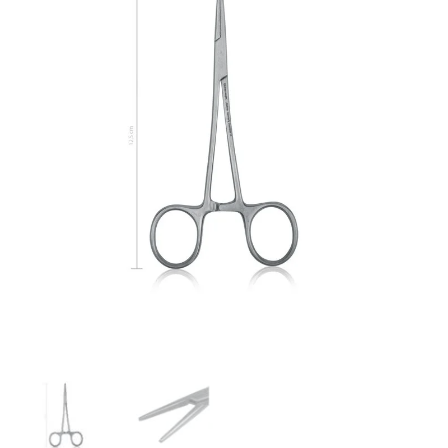
kuni
18,16 €