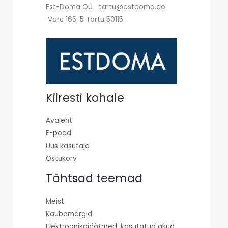
Est-Doma OÜ tartu@estdoma.ee
Võru 165-5 Tartu 50115
Kiiresti kohale
Avaleht
E-pood
Uus kasutaja
Ostukorv
Tähtsad teemad
Meist
Kaubamärgid
Elektroonikajäätmed, kasutatud akud,