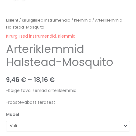
Esileht
/
Kirurgilised instrumendid
/
Klemmid
/ Arteriklemmid
Halstead-Mosquito
Kirurgilised instrumendid
,
Klemmid
Arteriklemmid
Halstead-Mosquito
9,46
€
–
18,16
€
-Kõige tavalisemad arteriklemmid
-roostevabast terasest
Mudel