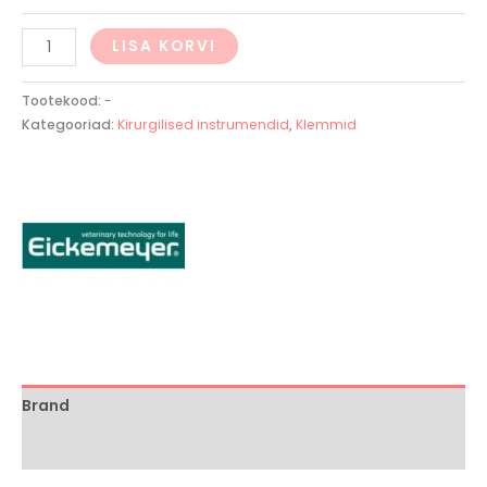
LISA KORVI
Tootekood:
-
Kategooriad:
Kirurgilised instrumendid
,
Klemmid
Brand
Arvustused (0)