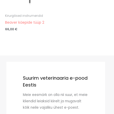
Kirurgilised instrumendid
Beaver käepide tüüp 2
66,00
€
Suurim veterinaaria e-pood
Eestis
Meie eesmärk on olla nii suur, et meie
kliendid leiaksid kiirelt ja mugavalt
kõik neile vajaliku ühest e-poest.