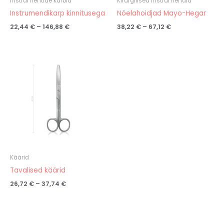
Instrumentide karbid
Kirurgilised instrumendid
Instrumendikarp kinnitusega
Nõelahoidjad Mayo-Hegar
22,44
€
–
146,88
€
38,22
€
–
67,12
€
Hinnavahemik:
26,72 €
kuni
37,74 €
Käärid
Tavalised käärid
26,72
€
–
37,74
€