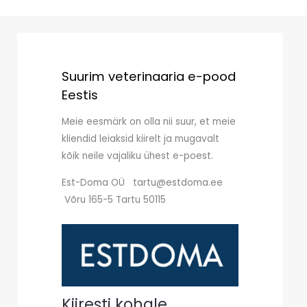
Suurim veterinaaria e-pood
Eestis
Meie eesmärk on olla nii suur, et meie
kliendid leiaksid kiirelt ja mugavalt
kõik neile vajaliku ühest e-poest.
Est-Doma OÜ tartu@estdoma.ee
Võru 165-5 Tartu 50115
Kiiresti kohale