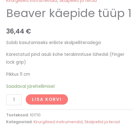
Kirurgilised instrumendid
,
Skalpellid ja terad
Beaver käepide tüüp 1
36,44
€
Sobib kasutamiseks eriliste skalpelliteradega
Karestatud pind asub kohe terakinnituse lähedal (Finger
lock grip)
Pikkus 11 cm
Saadaval järeltellimisel
LISA KORVI
Tootekood:
101710
Kategooriad:
Kirurgilised instrumendid
,
Skalpellid ja terad