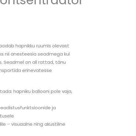
oodab hapnikku ruumis olevast
ks nii anesteesia seadmega kui
s. Seadmel on all rattad, tänu
ransportida erinevatesse
ada: hapniku ballooni pole vaja,
eadistusfunktsioonide ja
tusele
ile – visuaalne ning akustiline