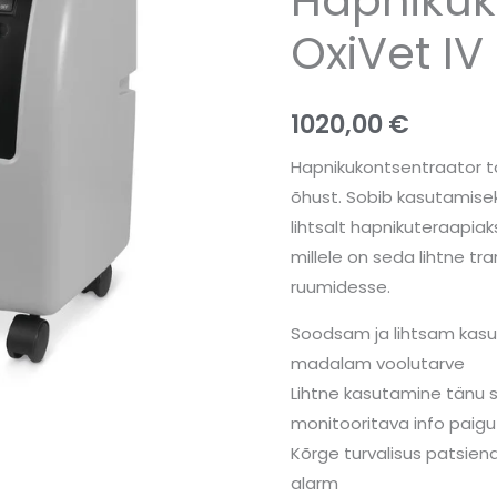
OxiVet IV
1020,00
€
Hapnikukontsentraator t
õhust. Sobib kasutamise
lihtsalt hapnikuteraapiak
millele on seda lihtne t
ruumidesse.
Soodsam ja lihtsam kasut
madalam voolutarve
Lihtne kasutamine tänu s
monitooritava info paigu
Kõrge turvalisus patsiend
alarm