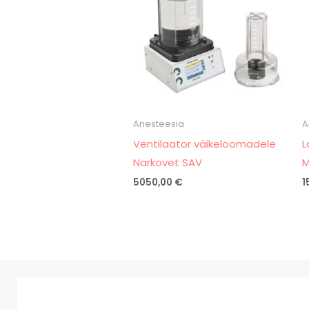
Anesteesia
A
Ventilaator väikeloomadele
L
Narkovet SAV
M
5050,00
€
1