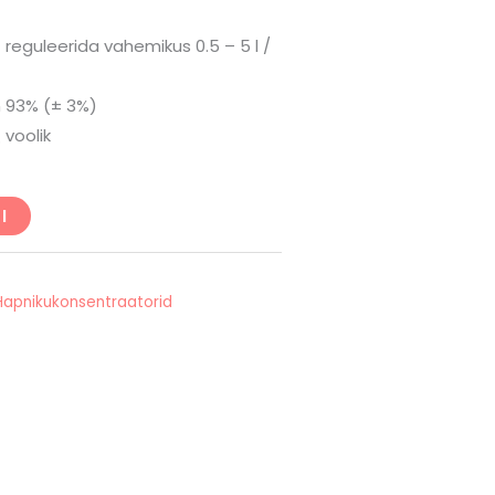
 reguleerida vahemikus 0.5 – 5 l /
 93% (± 3%)
 voolik
I
Hapnikukonsentraatorid