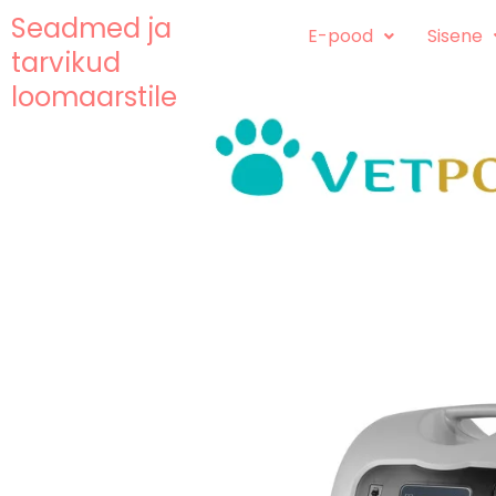
Skip
content
Seadmed ja
E-pood
Sisene
to
tarvikud
content
loomaarstile