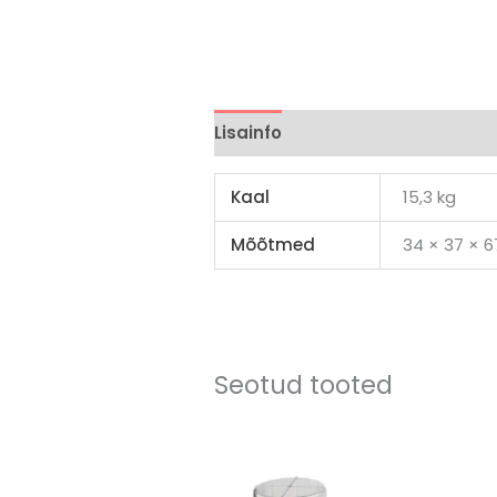
Lisainfo
Brand
Arvustused (
Kaal
15,3 kg
Mõõtmed
34 × 37 × 
Seotud tooted