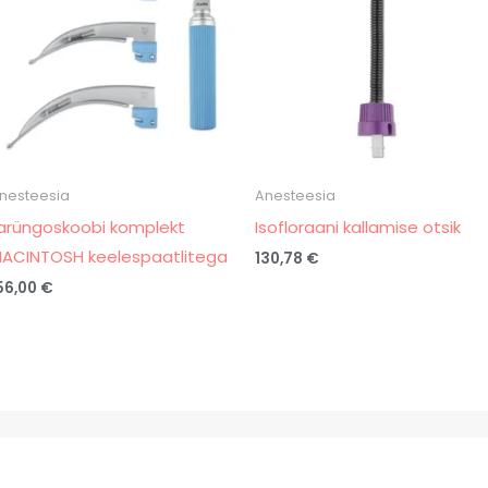
nesteesia
Anesteesia
arüngoskoobi komplekt
Isofloraani kallamise otsik
ACINTOSH keelespaatlitega
130,78
€
56,00
€