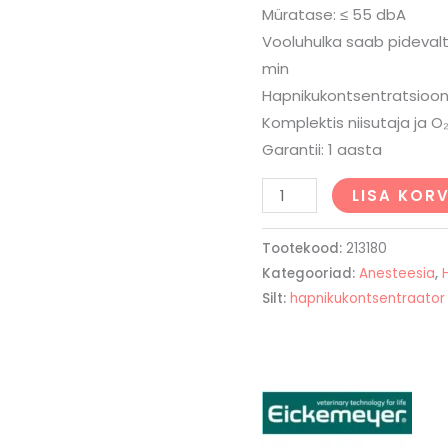
Müratase: ≤ 55 dbA
Vooluhulka saab pidevalt
min
Hapnikukontsentratsioon
Komplektis niisutaja ja O₂
Garantii: 1 aasta
LISA KORV
Tootekood:
213180
Kategooriad:
Anesteesia
,
Silt:
hapnikukontsentraator