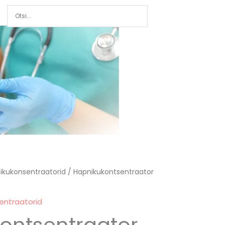
ikukonsentraatorid
/ Hapnikukontsentraator
entraatorid
ontsentraator