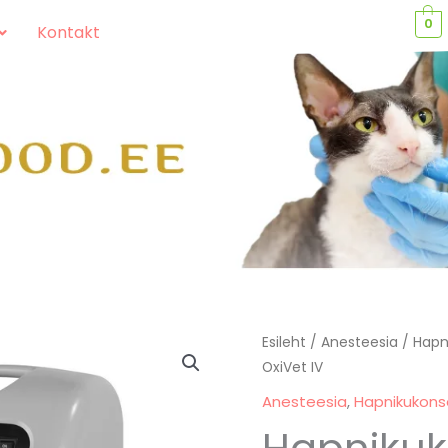
0
Kontakt
Hapnikukontsentraator
Esileht
/
Anesteesia
/
Hapn
OxiVet IV
OxiVet
IV
Anesteesia
,
Hapnikukons
kogus
Hapnikuk