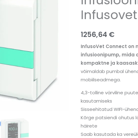
Infusove
1256,64
€
InfusoVet Connect on n
infusioonipump, mida o
kompaktne ja kaasask
võimaldab pumbal ühend
mobiilseadmega.
4,3-tolline värviline puut
kasutamiseks
Sisseehitatud WIFI-ühen
Kõrge patsiendi ohutus l
häirete
Saab kasutada ka vereü