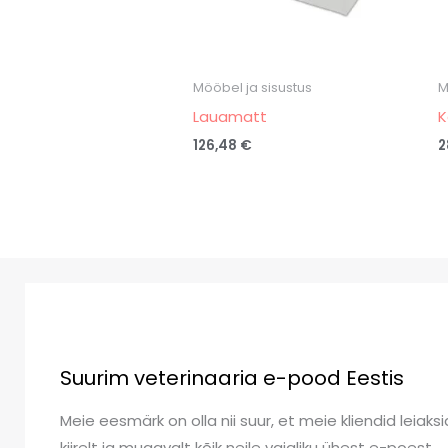
Mööbel ja sisustus
M
Lauamatt
K
126,48
€
2
Suurim veterinaaria e-pood Eestis
Meie eesmärk on olla nii suur, et meie kliendid leiaksi
kiirelt ja mugavalt kõik neile vajaliku ühest e-poest.