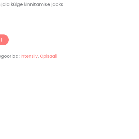
ijala külge kinnitamise jaoks
I
egooriad:
Intensiiv
,
Opisaali