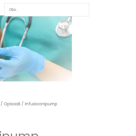
/
Opisaali
/ Infusioonipump
nipump