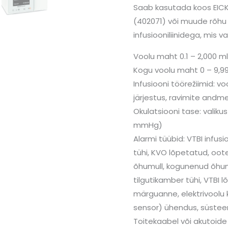
Saab kasutada koos EICKE
(402071) või muude rõhu 
infusiooniliinidega, mis
Voolu maht 0.1 – 2,000 m
Kogu voolu maht 0 – 9,9
Infusiooni töörežiimid: vo
järjestus, ravimite andm
Okulatsiooni tase: valiku
mmHg)
Alarmi tüübid: VTBI infus
tühi, KVO lõpetatud, oot
õhumull, kogunenud õhumu
tilgutikamber tühi, VTBI
märguanne, elektrivoolu 
sensor) ühendus, süstee
Toitekaabel või akutoide