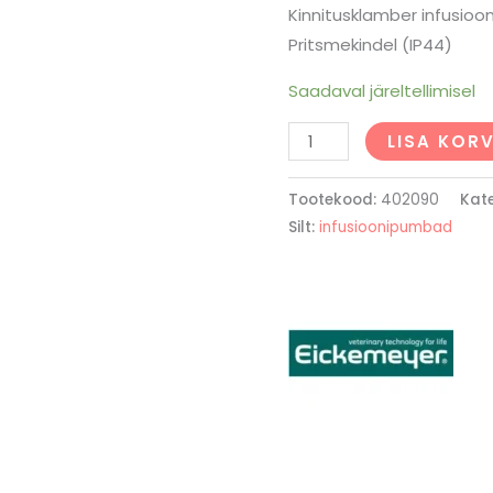
Kinnitusklamber infusioon
Pritsmekindel (IP44)
Saadaval järeltellimisel
LISA KORV
Tootekood:
402090
Kat
Silt:
infusioonipumbad