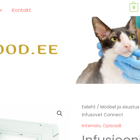
0
Kontakt
Infusioonipump
Esileht
/
Mööbel ja sisustus
Infusovet Connect
Infusovet
Connect
Intensiiv
,
Opisaali
kogus
Infusioo