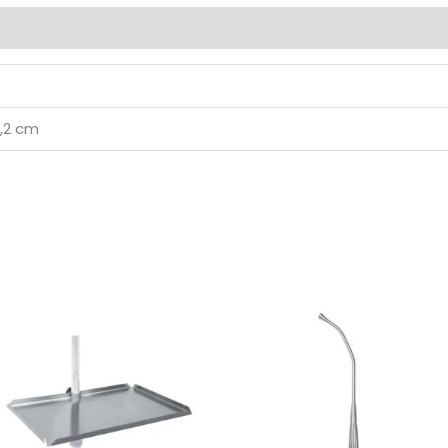
0)
3,2 cm