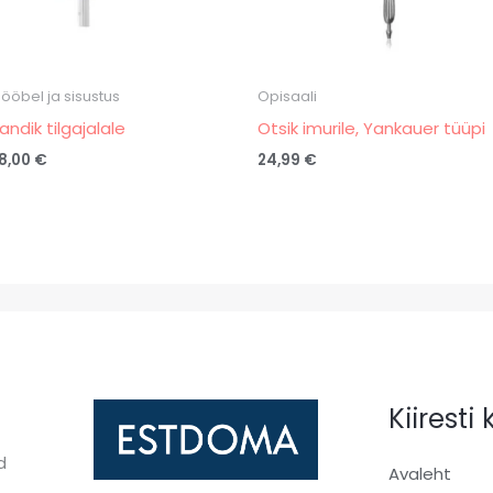
ööbel ja sisustus
Opisaali
andik tilgajalale
Otsik imurile, Yankauer tüüpi
8,00
€
24,99
€
Kiiresti
d
Avaleht