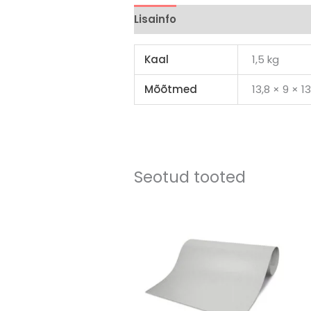
Lisainfo
Brand
Arvustused (
Kaal
1,5 kg
Mõõtmed
13,8 × 9 × 1
Seotud tooted