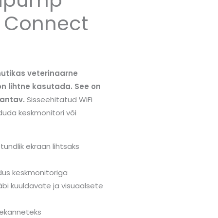
t Connect
utikas veterinaarne
n lihtne kasutada. See on
antav.
Sisseehitatud WiFi
uda keskmonitori või
etundlik ekraan lihtsaks
dus keskmonitoriga
äbi kuuldavate ja visuaalsete
lekanneteks