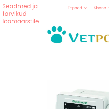
Skip
content
Seadmed ja
E-pood
Sisene
to
tarvikud
content
loomaarstile