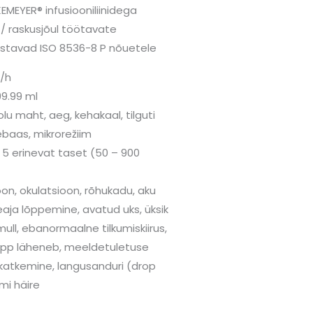
MEYER® infusiooniliinidega
/ raskusjõul töötavate
 vastavad ISO 8536-8 P nõuetele
l/h
99.99 ml
olu maht, aeg, kehakaal, tilguti
ebaas, mikrorežiim
s 5 erinevat taset (50 – 900
ioon, okulatsioon, rõhukadu, aku
eaja lõppemine, avatud uks, üksik
ll, ebanormaalne tilkumiskiirus,
 lõpp läheneb, meeldetuletuse
katkemine, langusanduri (drop
mi häire