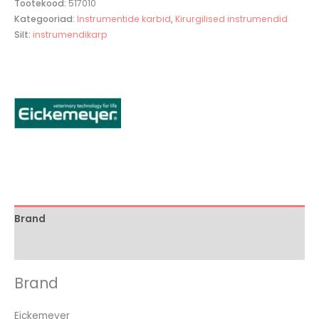
Tootekood:
517010
Kategooriad:
Instrumentide karbid
,
Kirurgilised instrumendid
Silt:
instrumendikarp
Brand
Arvustused (0)
Brand
Eickemeyer