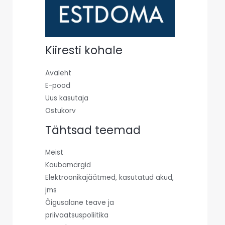
Kiiresti kohale
Avaleht
E-pood
Uus kasutaja
Ostukorv
Tähtsad teemad
Meist
Kaubamärgid
Elektroonikajäätmed, kasutatud akud,
jms
Õigusalane teave ja
priivaatsuspoliitika