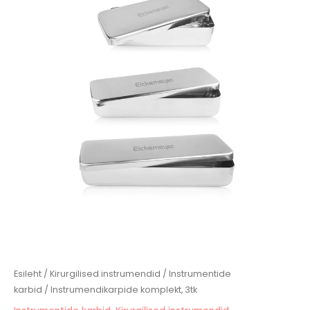
Esileht
/
Kirurgilised instrumendid
/
Instrumentide
karbid
/ Instrumendikarpide komplekt, 3tk