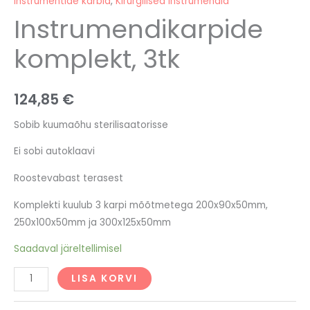
Instrumentide karbid
,
Kirurgilised instrumendid
Instrumendikarpide
komplekt, 3tk
124,85
€
Sobib kuumaõhu sterilisaatorisse
Ei sobi autoklaavi
Roostevabast terasest
Komplekti kuulub 3 karpi mõõtmetega 200x90x50mm,
250x100x50mm ja 300x125x50mm
Saadaval järeltellimisel
LISA KORVI