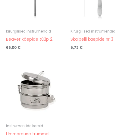
Kirurgilised instrumendid
Kirurgilised instrumendid
Beaver käepide tüüp 2
Skalpelli käepide nr 3
66,00
€
5,72
€
Hinnavahemik:
34,70 €
kuni
50,44 €
Instrumentide karbid
Ümmargune trummel