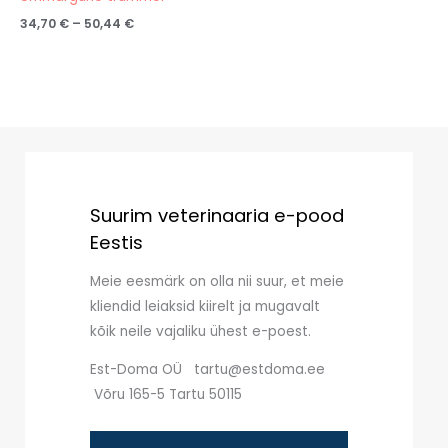
34,70
€
–
50,44
€
Suurim veterinaaria e-pood
Eestis
Meie eesmärk on olla nii suur, et meie
kliendid leiaksid kiirelt ja mugavalt
kõik neile vajaliku ühest e-poest.
Est-Doma OÜ tartu@estdoma.ee
Võru 165-5 Tartu 50115