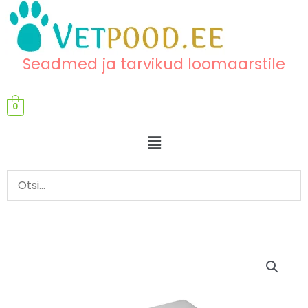
Skip
content
to
content
Seadmed ja tarvikud loomaarstile
0
Menu
Instrumendikarpide
komplekt,
3tk
kogus