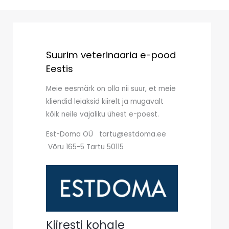
Suurim veterinaaria e-pood
Eestis
Meie eesmärk on olla nii suur, et meie
kliendid leiaksid kiirelt ja mugavalt
kõik neile vajaliku ühest e-poest.
Est-Doma OÜ tartu@estdoma.ee
Võru 165-5 Tartu 50115
Kiiresti kohale