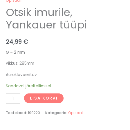
Opisaali
Otsik imurile,
Yankauer tüüpi
24,99
€
Ø = 2 mm
Pikkus: 285mm
Auroklaveeritav
Saadaval järeltellimisel
LISA KORVI
Tootekood:
199220
Kategooria:
Opisaali