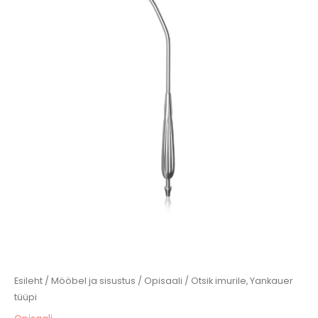
kogus
Esileht
/
Mööbel ja sisustus
/
Opisaali
/ Otsik imurile, Yankauer
tüüpi