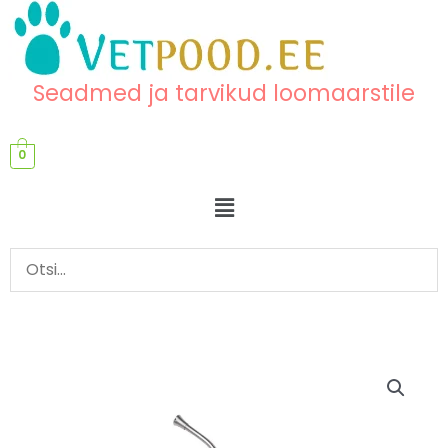
Skip
content
to
content
Seadmed ja tarvikud loomaarstile
0
Menu
Otsik
imurile,
Yankauer
tüüpi