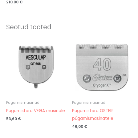
210,00
€
Seotud tooted
Pügamismasinad
Pügamismasinad
Pügamistera VEGA masinale
Pügamistera OSTER
pügamismasinatele
53,60
€
46,00
€