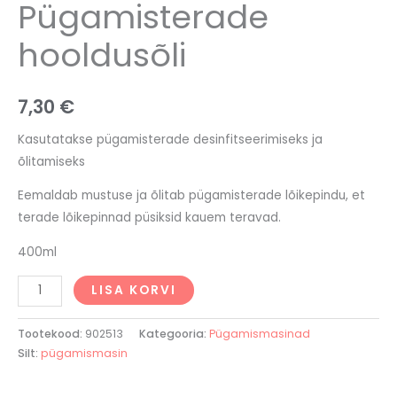
Pügamisterade
hooldusõli
7,30
€
Kasutatakse pügamisterade desinfitseerimiseks ja
õlitamiseks
Eemaldab mustuse ja õlitab pügamisterade lõikepindu, et
terade lõikepinnad püsiksid kauem teravad.
400ml
LISA KORVI
Tootekood:
902513
Kategooria:
Pügamismasinad
Silt:
pügamismasin