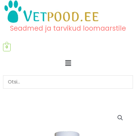
Skip
content
to
content
Seadmed ja tarvikud loomaarstile
0
Menu
Pügamisterade
hooldusõli
kogus