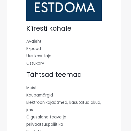
Kiiresti kohale
Avaleht
E-pood
Uus kasutaja
Ostukorv
Tähtsad teemad
Meist
Kaubamärgid
Elektroonikajäätmed, kasutatud akud,
jms
Õigusalane teave ja
priivaatsuspoliitika