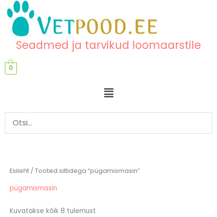
Skip
content
to
content
Seadmed ja tarvikud loomaarstile
0
Menu
Esileht
/ Tooted siltidega “pügamismasin”
pügamismasin
Kuvatakse kõik 8 tulemust