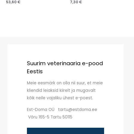
53,60
€
7,30
€
Suurim veterinaaria e-pood
Eestis
Meie eesmärk on olla nii suur, et meie
kliendid leiaksid kiirelt ja mugavalt
kõik neile vajaliku ühest e-poest.
Est-Doma OÜ tartu@estdoma.ee
Võru 165-5 Tartu 50115