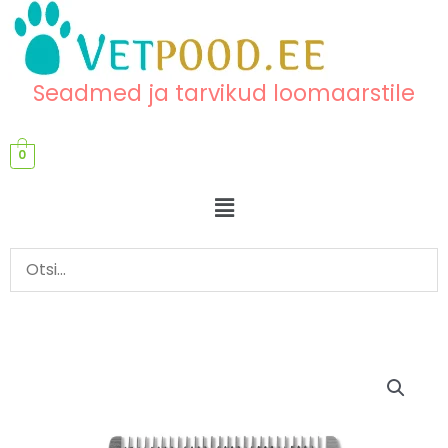
Skip
content
to
content
Seadmed ja tarvikud loomaarstile
0
Menu
Pügamistera
VEGA
masinale
kogus