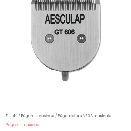
Esileht
/
Pügamismasinad
/ Pügamistera VEGA masinale
Pügamismasinad