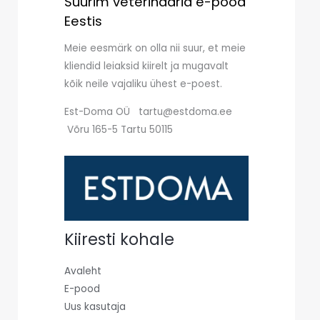
Suurim veterinaaria e-pood
Eestis
Meie eesmärk on olla nii suur, et meie
kliendid leiaksid kiirelt ja mugavalt
kõik neile vajaliku ühest e-poest.
Est-Doma OÜ tartu@estdoma.ee
Võru 165-5 Tartu 50115
Kiiresti kohale
Avaleht
E-pood
Uus kasutaja