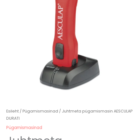
kogus
Esileht
/
Pügamismasinad
/ Juhtmeta pügamismasin AESCULAP
DURATI
Pügamismasinad