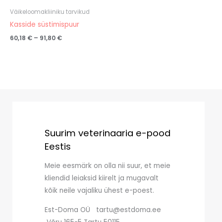
Väikeloomakliiniku tarvikud
Kasside süstimispuur
60,18
€
–
91,80
€
Suurim veterinaaria e-pood
Eestis
Meie eesmärk on olla nii suur, et meie
kliendid leiaksid kiirelt ja mugavalt
kõik neile vajaliku ühest e-poest.
Est-Doma OÜ tartu@estdoma.ee