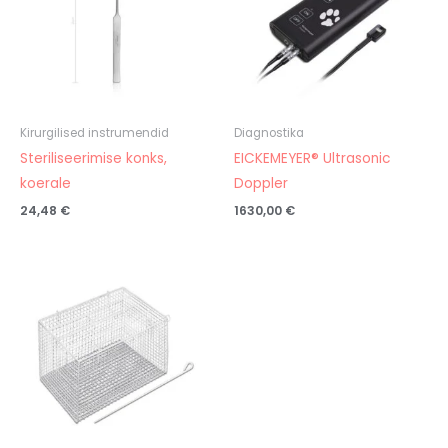
Kirurgilised instrumendid
Diagnostika
Steriliseerimise konks,
EICKEMEYER® Ultrasonic
koerale
Doppler
24,48
€
1630,00
€
Hinnavahemik:
60,18 €
kuni
91,80 €