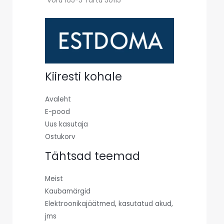
Võru 165-5 Tartu 50115
Kiiresti kohale
Avaleht
E-pood
Uus kasutaja
Ostukorv
Tähtsad teemad
Meist
Kaubamärgid
Elektroonikajäätmed, kasutatud akud,
jms