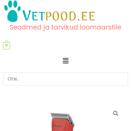
Skip
content
to
content
Seadmed ja tarvikud loomaarstile
0
Menu
Juhtmeta
pügamismasin
AESCULAP
DURATI