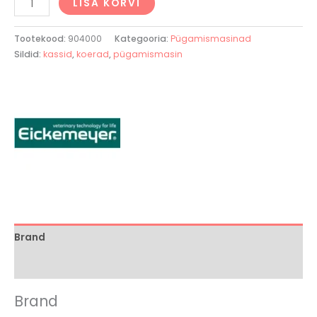
LISA KORVI
Tootekood:
904000
Kategooria:
Pügamismasinad
Sildid:
kassid
,
koerad
,
pügamismasin
Brand
Arvustused (0)
Brand