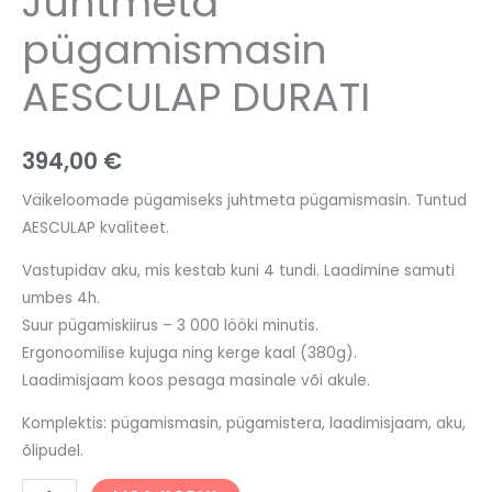
Juhtmeta
pügamismasin
AESCULAP DURATI
394,00
€
Väikeloomade pügamiseks juhtmeta pügamismasin. Tuntud
AESCULAP kvaliteet.
Vastupidav aku, mis kestab kuni 4 tundi. Laadimine samuti
umbes 4h.
Suur pügamiskiirus – 3 000 lööki minutis.
Ergonoomilise kujuga ning kerge kaal (380g).
Laadimisjaam koos pesaga masinale või akule.
Komplektis: pügamismasin, pügamistera, laadimisjaam, aku,
õlipudel.