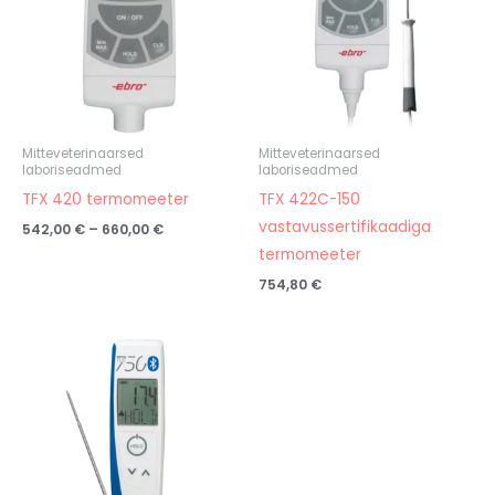
Mitteveterinaarsed
Mitteveterinaarsed
laboriseadmed
laboriseadmed
TFX 420 termomeeter
TFX 422C-150
vastavussertifikaadiga
542,00
€
–
660,00
€
termomeeter
754,80
€