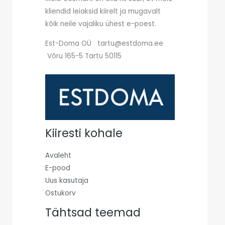
kliendid leiaksid kiirelt ja mugavalt
kõik neile vajaliku ühest e-poest.
Est-Doma OÜ tartu@estdoma.ee
Võru 165-5 Tartu 50115
Kiiresti kohale
Avaleht
E-pood
Uus kasutaja
Ostukorv
Tähtsad teemad