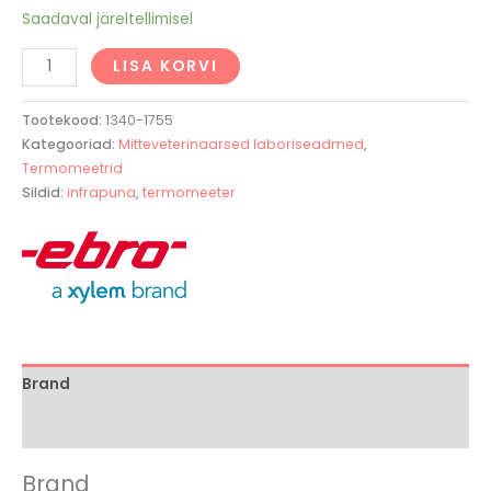
Saadaval järeltellimisel
LISA KORVI
Tootekood:
1340-1755
Kategooriad:
Mitteveterinaarsed laboriseadmed
,
Termomeetrid
Sildid:
infrapuna
,
termomeeter
Brand
Arvustused (0)
Brand