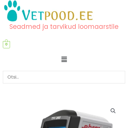
Skip
content
to
content
Seadmed ja tarvikud loomaarstile
0
Menu
TFI
260
infrapuna
termomeeter