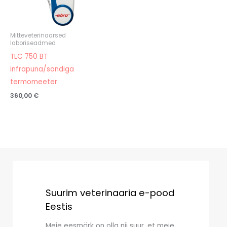
Mitteveterinaarsed
laboriseadmed
TLC 750 BT
infrapuna/sondiga
termomeeter
360,00
€
Suurim veterinaaria e-pood
Eestis
Meie eesmärk on olla nii suur, et meie