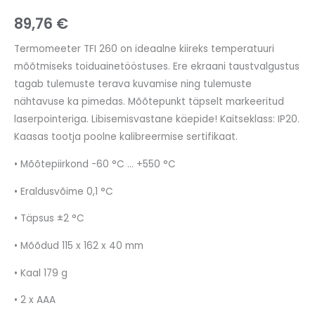
89,76
€
Termomeeter TFI 260 on ideaalne kiireks temperatuuri
mõõtmiseks toiduainetööstuses. Ere ekraani taustvalgustus
tagab tulemuste terava kuvamise ning tulemuste
nähtavuse ka pimedas. Mõõtepunkt täpselt markeeritud
laserpointeriga. Libisemisvastane käepide! Kaitseklass: IP20.
Kaasas tootja poolne kalibreermise sertifikaat.
• Mõõtepiirkond -60 °C … +550 °C
• Eraldusvõime 0,1 °C
• Täpsus ±2 °C
• Mõõdud 115 x 162 x 40 mm
• Kaal 179 g
• 2 x AAA