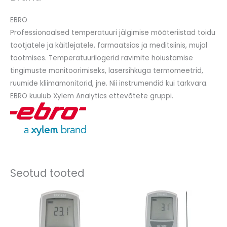
EBRO
Professionaalsed temperatuuri jälgimise mõõteriistad toidu
tootjatele ja käitlejatele, farmaatsias ja meditsiinis, mujal
tootmises. Temperatuurilogerid ravimite hoiustamise
tingimuste monitoorimiseks, lasersihkuga termomeetrid,
ruumide kliimamonitorid, jne. Nii instrumendid kui tarkvara.
EBRO kuulub Xylem Analytics ettevõtete gruppi.
Seotud tooted
Hinnavahemik:
542,00 €
kuni
660,00 €