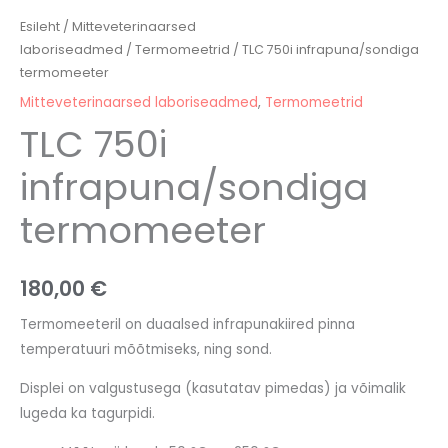
Esileht
/
Mitteveterinaarsed
laboriseadmed
/
Termomeetrid
/ TLC 750i infrapuna/sondiga
termomeeter
Mitteveterinaarsed laboriseadmed
,
Termomeetrid
TLC 750i
infrapuna/sondiga
termomeeter
180,00
€
Termomeeteril on duaalsed infrapunakiired pinna
temperatuuri mõõtmiseks, ning sond.
Displei on valgustusega (kasutatav pimedas) ja võimalik
lugeda ka tagurpidi.