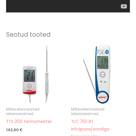
Seotud tooted
Mitteveterinaarsed
Mitteveterinaarsed
laboriseadmed
laboriseadmed
TTX 200 termomeeter
TLC 750 BT
infrapuna/sondiga
142,60
€