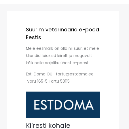
Suurim veterinaaria e-pood
Eestis
Meie eesmärk on olla nii suur, et meie
kliendid leiaksid kiirelt ja mugavalt
kõik neile vajaliku ühest e-poest.
Est-Doma OÜ tartu@estdoma.ee
Võru 165-5 Tartu 50115
Kiiresti kohale