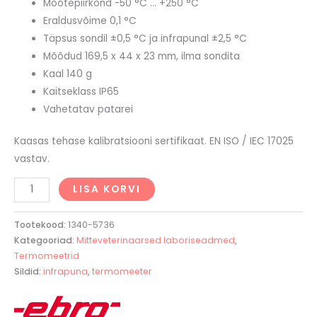
Mõõtepiirkond -50 °C … +250 °C
Eraldusvõime 0,1 °C
Täpsus sondil ±0,5 °C ja infrapunal ±2,5 °C
Mõõdud 169,5 x 44 x 23 mm, ilma sondita
Kaal 140 g
Kaitseklass IP65
Vahetatav patarei
Kaasas tehase kalibratsiooni sertifikaat. EN ISO / IEC 17025
vastav.
LISA KORVI
Tootekood:
1340-5736
Kategooriad:
Mitteveterinaarsed laboriseadmed
,
Termomeetrid
Sildid:
infrapuna
,
termomeeter