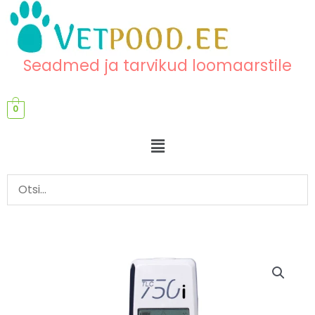
Skip
content
to
content
Seadmed ja tarvikud loomaarstile
0
Menu
TLC
750i
infrapuna/sondiga
termomeeter