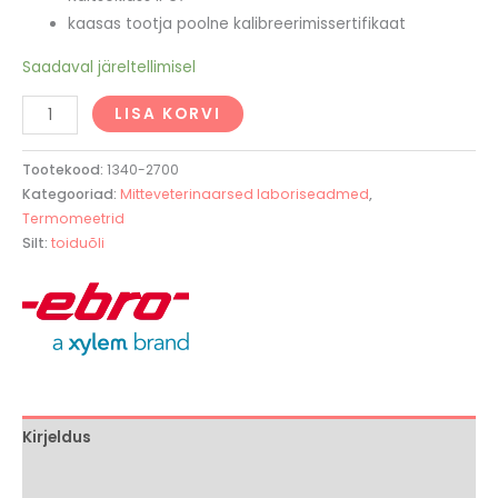
kaasas tootja poolne kalibreerimissertifikaat
Saadaval järeltellimisel
LISA KORVI
Tootekood:
1340-2700
Kategooriad:
Mitteveterinaarsed laboriseadmed
,
Termomeetrid
Silt:
toiduõli
Kirjeldus
Brand