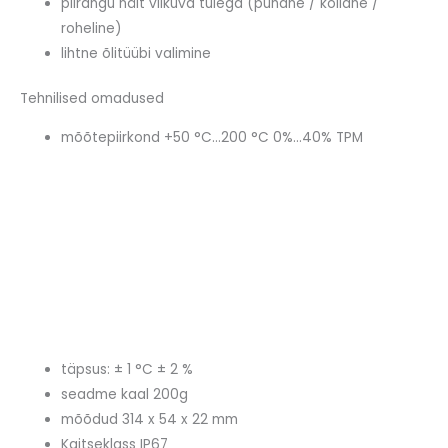
piirangu näit vilkuva tulega (punane / kollane /
roheline)
lihtne õlitüübi valimine
Tehnilised omadused
mõõtepiirkond +50 °C…200 °C 0%…40% TPM
täpsus: ± 1 °C ± 2 %
seadme kaal 200g
mõõdud 314 x 54 x 22 mm
Kaitseklass IP67