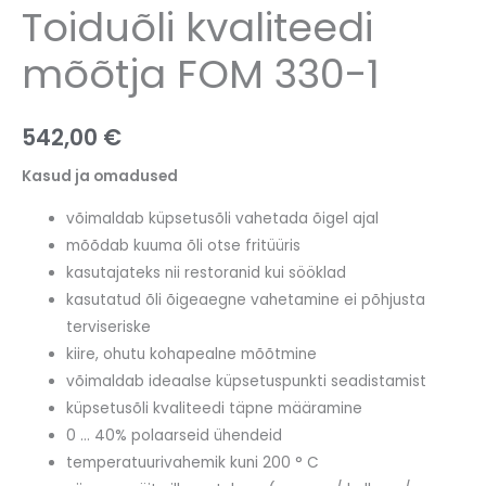
Toiduõli kvaliteedi
mõõtja FOM 330-1
542,00
€
Kasud ja omadused
võimaldab küpsetusõli vahetada õigel ajal
mõõdab kuuma õli otse fritüüris
kasutajateks nii restoranid kui sööklad
kasutatud õli õigeaegne vahetamine ei põhjusta
terviseriske
kiire, ohutu kohapealne mõõtmine
võimaldab ideaalse küpsetuspunkti seadistamist
küpsetusõli kvaliteedi täpne määramine
0 … 40% polaarseid ühendeid
temperatuurivahemik kuni 200 ° C