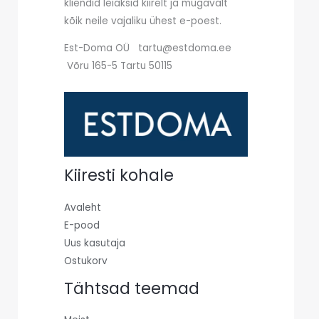
kliendid leiaksid kiirelt ja mugavalt
kõik neile vajaliku ühest e-poest.
Est-Doma OÜ tartu@estdoma.ee
Võru 165-5 Tartu 50115
Kiiresti kohale
Avaleht
E-pood
Uus kasutaja
Ostukorv
Tähtsad teemad