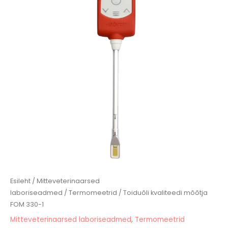
330-
1
kogus
Esileht
/
Mitteveterinaarsed
laboriseadmed
/
Termomeetrid
/ Toiduõli kvaliteedi mõõtja
FOM 330-1
Mitteveterinaarsed laboriseadmed
,
Termomeetrid