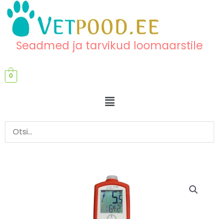
Skip
content
to
content
Seadmed ja tarvikud loomaarstile
0
Menu
Toiduõli
kvaliteedi
mõõtja
FOM