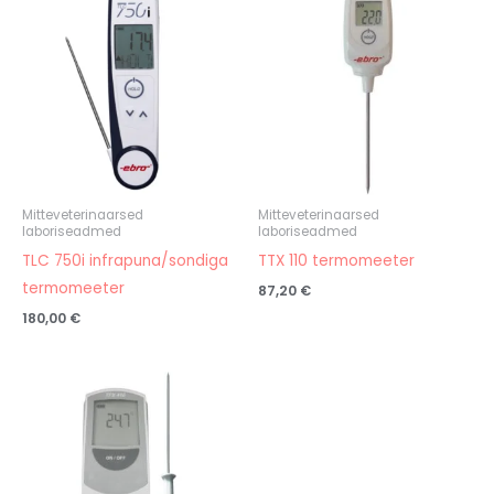
Mitteveterinaarsed
Mitteveterinaarsed
laboriseadmed
laboriseadmed
TLC 750i infrapuna/sondiga
TTX 110 termomeeter
termomeeter
87,20
€
180,00
€