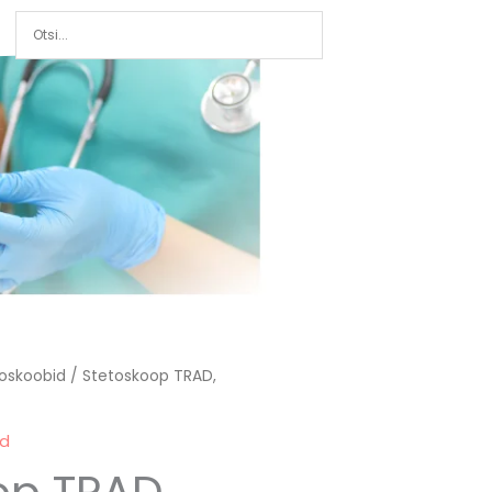
oskoobid
/ Stetoskoop TRAD,
id
op TRAD,