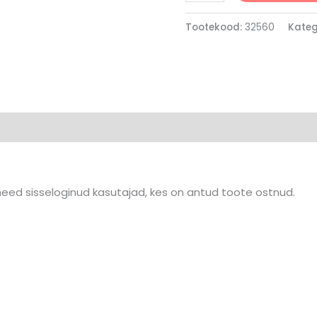
Tootekood:
32560
Kateg
 need sisseloginud kasutajad, kes on antud toote ostnud.