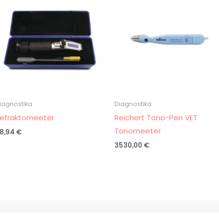
iagnostika
Diagnostika
efraktomeeter
Reichert Tono-Pen VET
Tonomeeter
8,94
€
3530,00
€