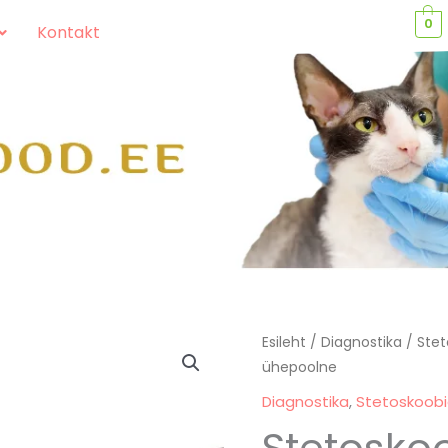
0
Kontakt
Stetoskoop
Esileht
/
Diagnostika
/
Stet
ühepoolne
TRAD,
ühepoolne
Diagnostika
,
Stetoskoob
kogus
Stetosko