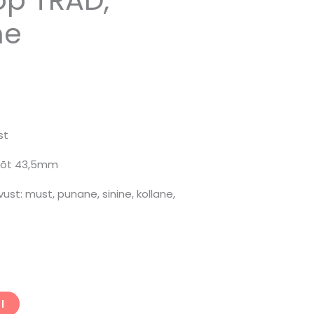
ne
st
õõt 43,5mm
ust: must, punane, sinine, kollane,
I