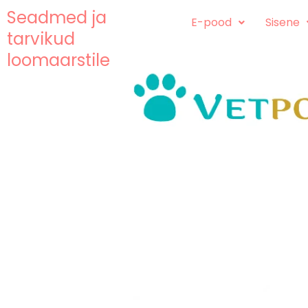
Skip
content
Seadmed ja
E-pood
Sisene
to
tarvikud
content
loomaarstile