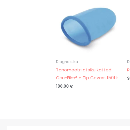
Diagnostika
D
Tonomeetri otsiku katted
R
Ocu-Film® + Tip Covers 150tk
9
188,00
€