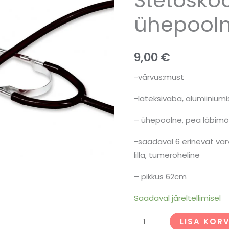
ühepool
9,00
€
-värvus:must
-lateksivaba, alumiiniumi
– ühepoolne, pea läbim
-saadaval 6 erinevat värv
lilla, tumeroheline
– pikkus 62cm
Saadaval järeltellimisel
LISA KORV